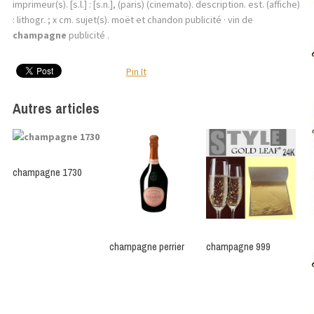
imprimeur(s). [s.l.] : [s.n.], (paris) (cinemato). description. est. (affiche)
: lithogr. ; x cm. sujet(s). moët et chandon publicité · vin de
champagne
publicité .
Pin It
Autres articles
champagne 1730
champagne perrier
champagne 999