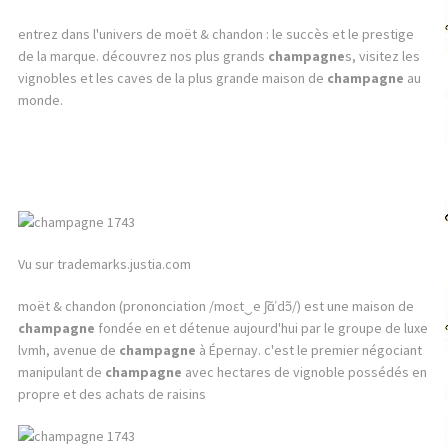
entrez dans l'univers de moët & chandon : le succès et le prestige
de la marque. découvrez nos plus grands
champagne
s, visitez les
vignobles et les caves de la plus grande maison de
champagne
au
monde.
Vu sur trademarks.justia.com
moët & chandon (prononciation /moɛt‿e ʃɑ̃ˈdɔ̃/) est une maison de
champagne
fondée en et détenue aujourd'hui par le groupe de luxe
lvmh, avenue de
champagne
à Épernay. c'est le premier négociant
manipulant de
champagne
avec hectares de vignoble possédés en
propre et des achats de raisins