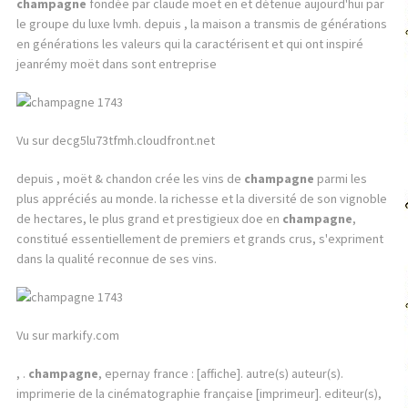
champagne
fondée par claude moët en et détenue aujourd'hui par
le groupe du luxe lvmh. depuis , la maison a transmis de générations
en générations les valeurs qui la caractérisent et qui ont inspiré
jeanrémy moët dans sont entreprise
Vu sur decg5lu73tfmh.cloudfront.net
depuis , moët & chandon crée les vins de
champagne
parmi les
plus appréciés au monde. la richesse et la diversité de son vignoble
de hectares, le plus grand et prestigieux doe en
champagne
,
constitué essentiellement de premiers et grands crus, s'expriment
dans la qualité reconnue de ses vins.
Vu sur markify.com
, .
champagne
, epernay france : [affiche]. autre(s) auteur(s).
imprimerie de la cinématographie française [imprimeur]. editeur(s),