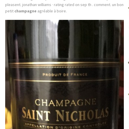
pleasent. jonathan williams · rating rated on sep th . comment. un bon
petit
champagne
agréable à boire.