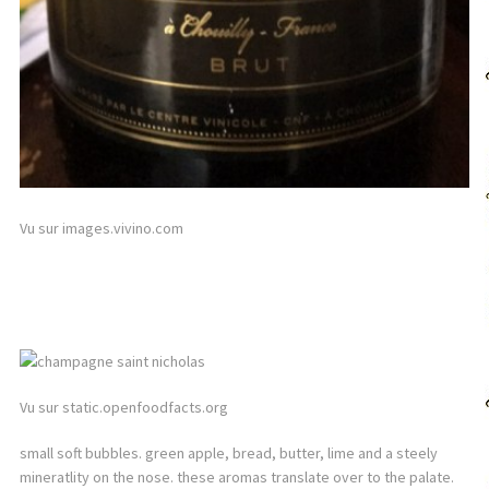
Vu sur images.vivino.com
Vu sur static.openfoodfacts.org
small soft bubbles. green apple, bread, butter, lime and a steely
mineratlity on the nose. these aromas translate over to the palate.