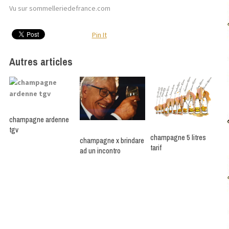
Vu sur sommelleriedefrance.com
Pin It
Autres articles
champagne ardenne
tgv
champagne 5 litres
champagne x brindare
tarif
ad un incontro