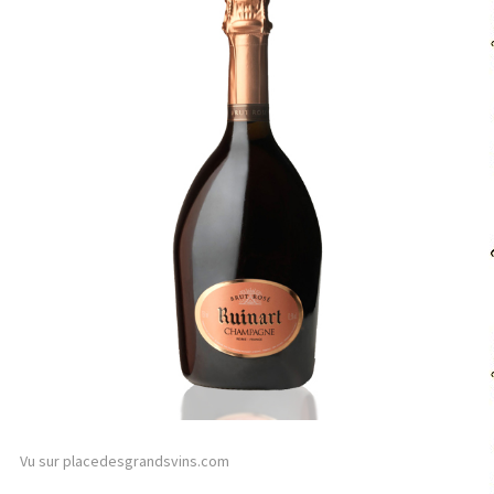
Vu sur placedesgrandsvins.com