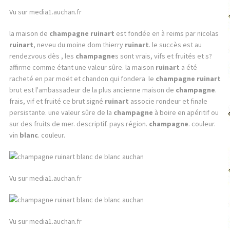
Vu sur media1.auchan.fr
la maison de
champagne ruinart
est fondée en à reims par nicolas
ruinart
, neveu du moine dom thierry
ruinart
. le succès est au
rendezvous dès , les
champagne
s sont vrais, vifs et fruités et s?
affirme comme étant une valeur sûre. la maison
ruinart
a été
racheté en par moët et chandon qui fondera le
champagne ruinart
brut est l'ambassadeur de la plus ancienne maison de
champagne
.
frais, vif et fruité ce brut signé
ruinart
associe rondeur et finale
persistante. une valeur sûre de la
champagne
à boire en apéritif ou
sur des fruits de mer. descriptif. pays région.
champagne
. couleur.
vin
blanc
. couleur.
Vu sur media1.auchan.fr
Vu sur media1.auchan.fr