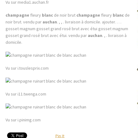
Vu sur media1.auchan.fr
champagne
fleury
blanc
de noir brut
champagne
fleury
blanc
de
noir brut. vendu par
auchan
. , , . livraison à domicile. ajouter. . . .
gosset magnum gosset grand rosé brut avec étui gosset magnum
gosset grand rosé brut avec étui. vendu par
auchan
. , . livraison à
domicile.
Vu sur i.touslesprix.com
Vu sur i11.twenga.com
Vu sur i.pinimg.com
Pin It